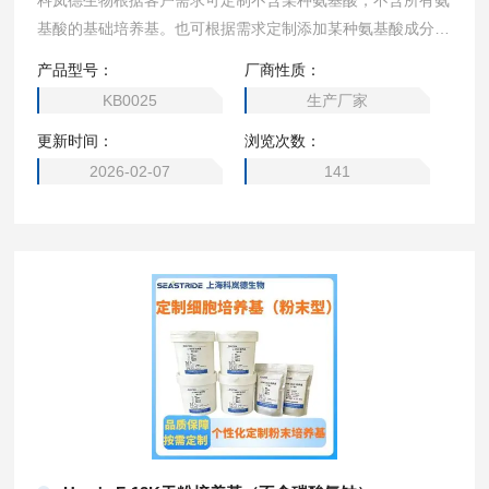
科岚德生物根据客户需求可定制不含某种氨基酸，不含所有氨
基酸的基础培养基。也可根据需求定制添加某种氨基酸成分的
培养基，2瓶起订。可定制（DMEM高糖、1640、MEM、DM
产品型号：
厂商性质：
EM/F12、DMEM 低糖、DMEM 无糖、α- MEM、EMEM，M
KB0025
生产厂家
cCoy’s 5A、M199培养基、L-15 培养基、F12培养基、F-12K
更新时间：
浏览次数：
培养基、William’s E 培养基、F10培养基、IMDM培养基）
2026-02-07
141