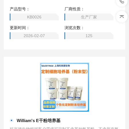
培养基，2瓶起订。可定制（DMEM高糖、1640、MEM、DM
产品型号：
厂商性质：
EM/F12、DMEM 低糖、DMEM 无糖、α- MEM、EMEM，M
KB0026
生产厂家
cCoy’s 5A、M199培养基、L-15 培养基、F12培养基、F-12K
更新时间：
浏览次数：
培养基、William’s E 培养基、F10培养基、IMDM培养基）
2026-02-07
125
William's E干粉培养基