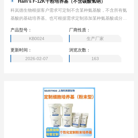
Ham's F-12K干粉培养基（不含碳酸氢钠）
科岚德生物根据客户需求可定制不含某种氨基酸，不含所有氨
基酸的基础培养基。也可根据需求定制添加某种氨基酸成分的
培养基，2瓶起订。可定制（DMEM高糖、1640、MEM、DM
产品型号：
厂商性质：
EM/F12、DMEM 低糖、DMEM 无糖、α- MEM、EMEM，M
KB0024
生产厂家
cCoy’s 5A、M199培养基、L-15 培养基、F12培养基、F-12K
更新时间：
浏览次数：
培养基、William’s E 培养基、F10培养基、IMDM培养基）
2026-02-07
163