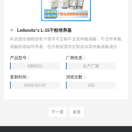
Leibovitz's L-15干粉培养基
科岚德生物根据客户需求可定制不含某种氨基酸，不含所有氨
基酸的基础培养基。也可根据需求定制添加某种氨基酸成分的
培养基，2瓶起订。可定制（DMEM高糖、1640、MEM、DM
产品型号：
厂商性质：
EM/F12、DMEM 低糖、DMEM 无糖、α- MEM、EMEM，M
KB0021
生产厂家
cCoy’s 5A、M199培养基、L-15 培养基、F12培养基、F-12K
更新时间：
浏览次数：
培养基、William’s E 培养基、F10培养基、IMDM培养基）
2026-02-07
152
下一页
末页