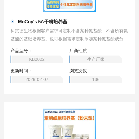
McCoy's 5A干粉培养基
科岚德生物根据客户需求可定制不含某种氨基酸，不含所有氨
基酸的基础培养基。也可根据需求定制添加某种氨基酸成分的
培养基，2瓶起订。可定制（DMEM高糖、1640、MEM、DM
产品型号：
厂商性质：
EM/F12、DMEM 低糖、DMEM 无糖、α- MEM、EMEM，M
KB0022
生产厂家
cCoy’s 5A、M199培养基、L-15 培养基、F12培养基、F-12K
更新时间：
浏览次数：
培养基、William’s E 培养基、F10培养基、IMDM培养基）
2026-02-07
136