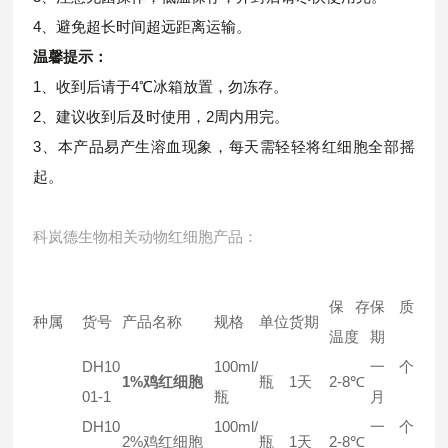
4、避免超长时间超远距离运输。
温馨提示：
1、收到后请于4℃冰箱放置，勿冻存。
2、建议收到后及时使用，2周内用完。
3、本产品易产生溶血现象，每天需轻轻将红细胞全部摇
起。
科岚德生物相关动物红细胞产品：
保存
保质
种属
货号
产品名称
规格
单位
货期
温度
期
DH10
100ml/
一个
1%鸡红细胞
瓶
1天
2-8℃
01-1
瓶
月
DH10
100ml/
一个
2%鸡红细胞
瓶
1天
2-8℃