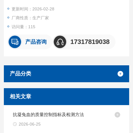
场景。
更新时间：2026-02-28
我们坚持源头质控 + 按需定制 + 高效交付的核心优势，所有产品
厂商性质：生产厂家
均经无菌采集、标准化处理与严格质量检测。
访问量：115
17317819038
产品咨询
产品分类
相关文章
抗凝兔血的质量控制指标及检测方法
2026-06-25