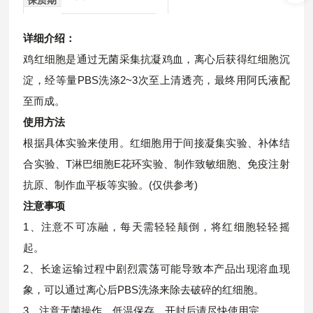
详细介绍：
鸡红细胞是通过无菌采集抗凝鸡血，离心后获得红细胞沉
淀，经等量PBS洗涤2~3次至上清透亮，最终用阿氏液配
至而成。
使用方法
根据具体实验来使用。红细胞
用于间接凝集实验、补体结
合实验、T淋巴细胞E花环实验、制作致敏细胞、免疫注射
抗原、制作血平板等实验。(仅供参考)
注意事项
1、注意不可冻融，每天需轻轻颠倒，将红细胞轻轻摇
起。
2、长途运输过程中剧烈震荡可能导致本产品出现溶血现
象，可以通过离心后PBS洗涤来除去破碎的红细胞。
3、注意无菌操作，低温保存，开封后请尽快使用完。