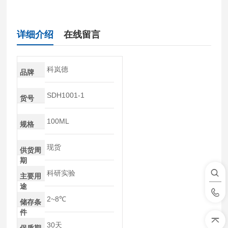
详细介绍
在线留言
科岚德
品牌
SDH1001-1
货号
100ML
规格
现货
供货周
期
科研实验
主要用
途
2~8℃
储存条
件
30天
保质期