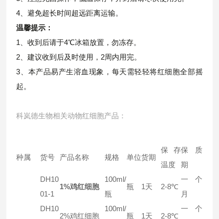
4、避免超长时间超远距离运输。
温馨提示：
1、收到后请于4℃冰箱放置，勿冻存。
2、建议收到后及时使用，2周内用完。
3、本产品易产生溶血现象，每天需轻轻将红细胞全部摇
起。
科岚德生物相关动物红细胞产品：
保存
保质
种属
货号
产品名称
规格
单位
货期
温度
期
DH10
100ml/
一个
1%鸡红细胞
瓶
1天
2-8℃
01-1
瓶
月
DH10
100ml/
一个
2%鸡红细胞
瓶
1天
2-8℃