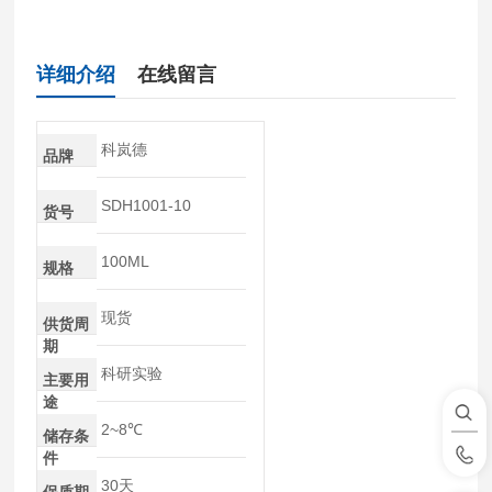
详细介绍
在线留言
科岚德
品牌
SDH1001-10
货号
100ML
规格
现货
供货周
期
科研实验
主要用
途
2~8℃
储存条
件
30天
保质期