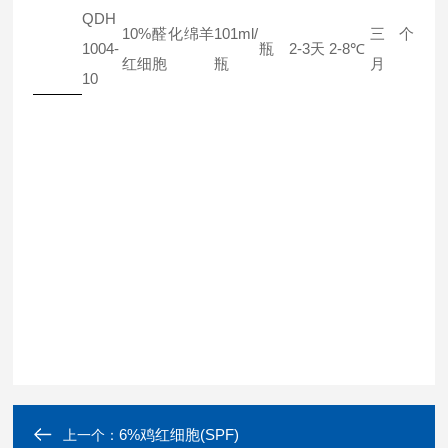
QDH
10%醛化绵羊
101ml/
三个
1004-
瓶
2-3天
2-8℃
红细胞
瓶
月
10
6%鸡红细胞(SPF)
上一个：