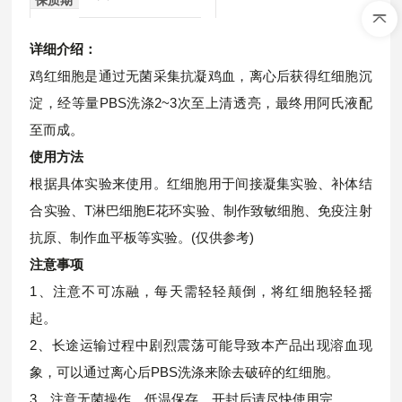
详细介绍：
鸡红细胞是通过无菌采集抗凝鸡血，离心后获得红细胞沉
淀，经等量PBS洗涤2~3次至上清透亮，最终用阿氏液配
至而成。
使用方法
根据具体实验来使用。红细胞
用于间接凝集实验、补体结
合实验、T淋巴细胞E花环实验、制作致敏细胞、免疫注射
抗原、制作血平板等实验。(仅供参考)
注意事项
1、注意不可冻融，每天需轻轻颠倒，将红细胞轻轻摇
起。
2、长途运输过程中剧烈震荡可能导致本产品出现溶血现
象，可以通过离心后PBS洗涤来除去破碎的红细胞。
3、注意无菌操作，低温保存，开封后请尽快使用完。