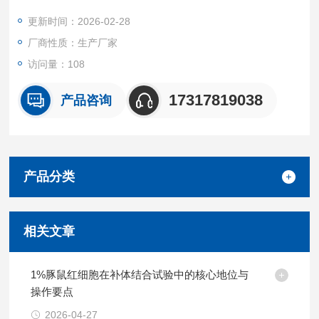
场景。
更新时间：2026-02-28
我们坚持源头质控 + 按需定制 + 高效交付的核心优势，所有产品
厂商性质：生产厂家
均经无菌采集、标准化处理与严格质量检测。
访问量：108
17317819038
产品咨询
产品分类
相关文章
1%豚鼠红细胞在补体结合试验中的核心地位与
操作要点
2026-04-27