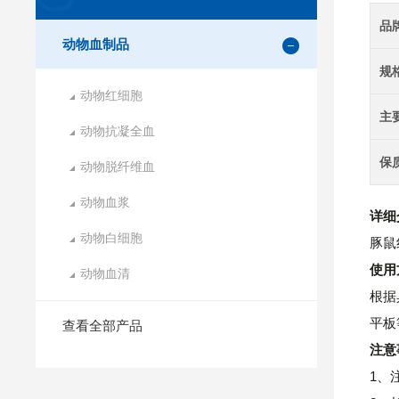
品
动物血制品
规
动物红细胞
主
动物抗凝全血
保
动物脱纤维血
动物血浆
详细
动物白细胞
豚鼠
使用
动物血清
根据
平板
查看全部产品
注意
1、