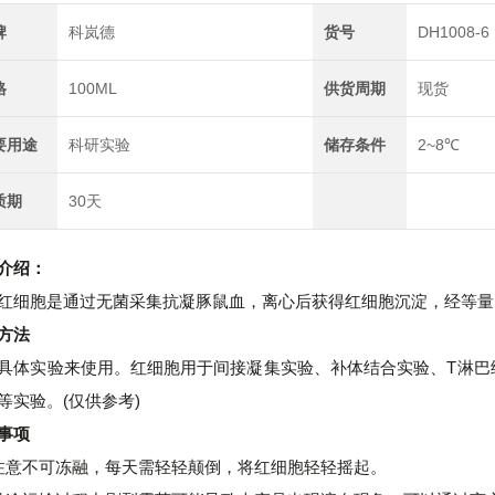
牌
科岚德
货号
DH1008-6
格
100ML
供货周期
现货
要用途
科研实验
储存条件
2~8℃
质期
30天
介绍：
红细胞是通过无菌采集抗凝豚鼠血，离心后获得红细胞沉淀，经等量P
方法
具体实验来使用。红细胞
用于间接凝集实验、补体结合实验、T淋巴
等实验。(仅供参考)
事项
注意不可冻融，每天需轻轻颠倒，将红细胞轻轻摇起。