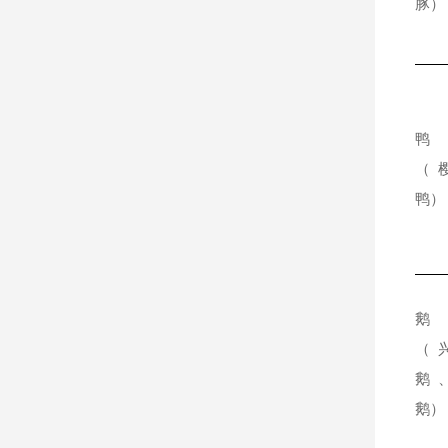
豚）
鸭
（
鸭）
鹅
（
鹅
鹅）