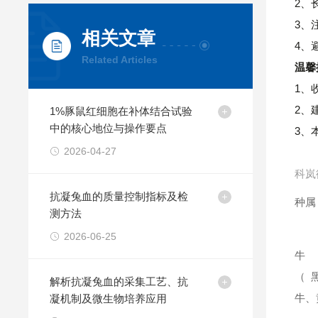
2、
3、
相关文章
4、
Related Articles
温馨
1、
2、
1%豚鼠红细胞在补体结合试验
中的核心地位与操作要点
3、
2026-04-27
科岚
抗凝兔血的质量控制指标及检
种属
测方法
2026-06-25
牛
（
解析抗凝兔血的采集工艺、抗
牛、
凝机制及微生物培养应用