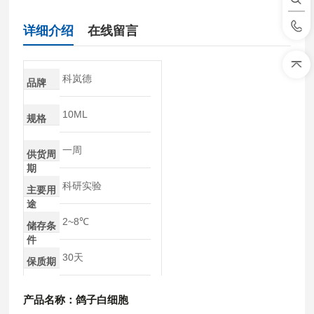
详细介绍
在线留言
科岚德
品牌
10ML
规格
一周
供货周
期
科研实验
主要用
途
2~8℃
储存条
件
30天
保质期
产品名称：鸽子白
细胞