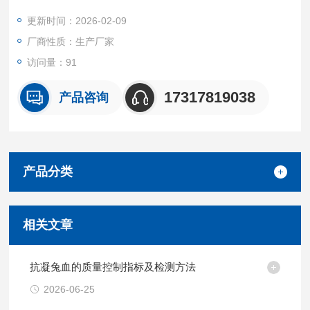
场景。
更新时间：2026-02-09
我们坚持源头质控 + 按需定制 + 高效交付的核心优势，所有产品
厂商性质：生产厂家
均经无菌采集、标准化处理与严格质量检测。
访问量：91
17317819038
产品咨询
产品分类
相关文章
抗凝兔血的质量控制指标及检测方法
2026-06-25