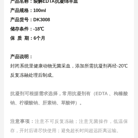
产品名称：裂解
EDTA抗凝绵羊血
产品规格：100ml
产品货号：
DK3008
储存条件：-18℃
保 质 期：6个月
产品说明：
封闭系统里健康动物无菌采血，添加所需抗凝剂再经-20℃
反复冻融处理后制成。
抗凝剂可根据需求选择，常用抗凝剂有（EDTA 、枸橼酸
钠、柠檬酸钠、肝素钠、草酸钾）。
注意事项：
注意不可反复冻融；
注意无菌操作，低温保
存，开封后请尽快使用；
避免超长时间超远距离运输。