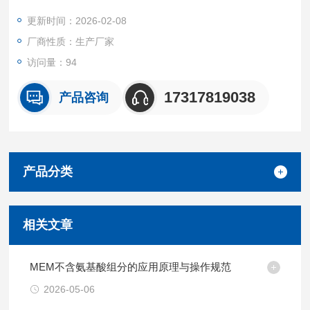
场景。
更新时间：2026-02-08
我们坚持源头质控 + 按需定制 + 高效交付的核心优势，所有产品
厂商性质：生产厂家
均经无菌采集、标准化处理与严格质量检测。
访问量：94
17317819038
产品咨询
产品分类
相关文章
MEM不含氨基酸组分的应用原理与操作规范
2026-05-06