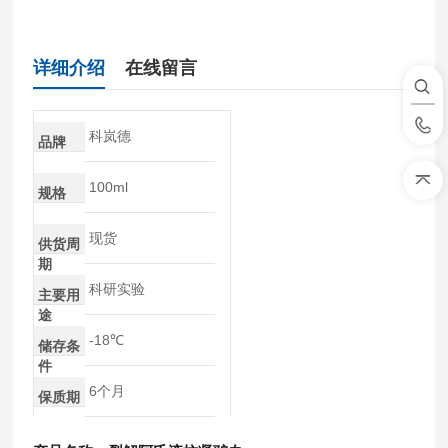
详细介绍
在线留言
科岚德
品牌
100ml
规格
现货
供货周
期
科研实验
主要用
途
-18℃
储存条
件
6个月
保质期