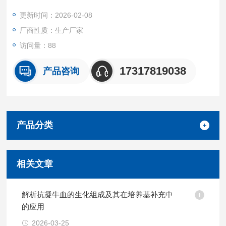
场景。
更新时间：2026-02-08
我们坚持源头质控 + 按需定制 + 高效交付的核心优势，所有产品
厂商性质：生产厂家
均经无菌采集、标准化处理与严格质量检测。
访问量：88
17317819038
产品咨询
产品分类
相关文章
解析抗凝牛血的生化组成及其在培养基补充中
的应用
2026-03-25