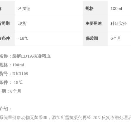
牌
科岚德
规格
100ml
货周期
现货
主要用途
科研实验
存条件
-18℃
保质期
6个月
名称：裂解EDTA抗凝猪
血
规格：
100ml
货号：
DK
3109
条件：
-18℃
质
期：
6个月
介绍：
系统里健康动物无菌采血，添加所需抗凝剂再经
-20℃反复冻融处理