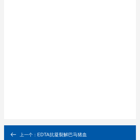
EDTA抗凝裂解巴马猪血
上一个：