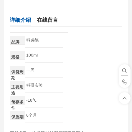
详细介绍
在线留言
科岚德
品牌
100ml
规格
一周
供货周
期
科研实验
主要用
途
-18℃
储存条
件
6个月
保质期