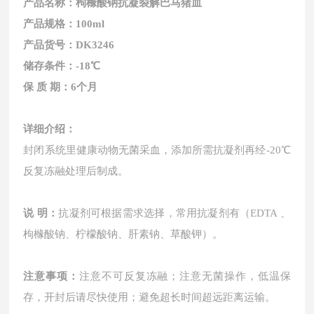
产品名称：枸橼酸钠抗凝
裂解巴马猪
血
产品规格：
100ml
产品货号：
DK
3246
储存条件：
-18℃
保
质
期：
6个月
详细介绍：
封闭系统里健康动物无菌采血，添加所需抗凝剂再经
-20℃
反复冻融处理后制成。
说
明：
抗凝剂可根据需求选择，常用抗凝剂有（
EDTA 、
枸橼酸钠、柠檬酸钠、肝素钠、草酸钾）。
注意事项：
注意不可反复冻融；注意无菌操作，低温保
存，开封后请尽快使用；避免超长时间超远距离运输。