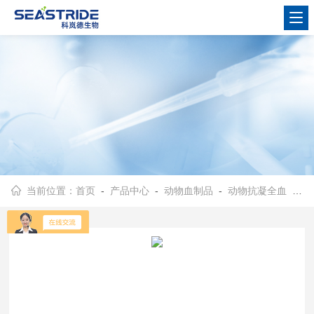
当前位置：
首页
-
产品中心
-
动物血制品
-
动物抗凝全血
- 枸橼酸钠抗凝裂解巴马猪血