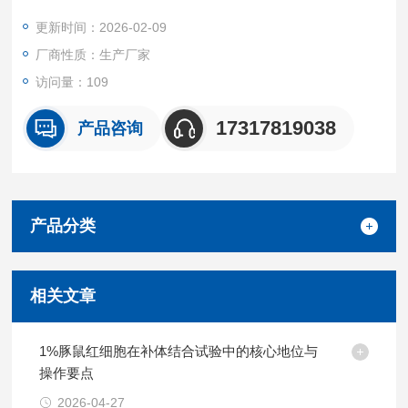
场景。
更新时间：2026-02-09
我们坚持源头质控 + 按需定制 + 高效交付的核心优势，所有产品
厂商性质：生产厂家
均经无菌采集、标准化处理与严格质量检测。
访问量：109
17317819038
产品咨询
产品分类
相关文章
1%豚鼠红细胞在补体结合试验中的核心地位与
操作要点
2026-04-27