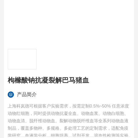
枸橼酸钠抗凝裂解巴马猪血
产品简介
上海科岚德可根据客户实验需求，按需定制0.5%~50% 任意浓度
动物红细胞，同时提供动物抗凝全血、动物血浆、动物白细胞、
动物血清、脱纤维动物血、裂解动物脱纤维血等全系列动物血液
制品，覆盖多物种、多规格、多处理工艺的定制需求，适配免疫
学研究、血液学分析、细胞培养、试剂开发、溶血性检测等实验