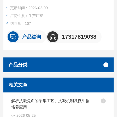
验场景。
更新时间：2026-02-09
我们坚持源头质控 + 精准定制 + 高效交付的核心优势，所有产品
厂商性质：生产厂家
均经无菌采集、标准化处理与严格质量检测。
访问量：107
17317819038
产品咨询
产品分类
相关文章
解析抗凝兔血的采集工艺、抗凝机制及微生物
培养应用
2026-05-25