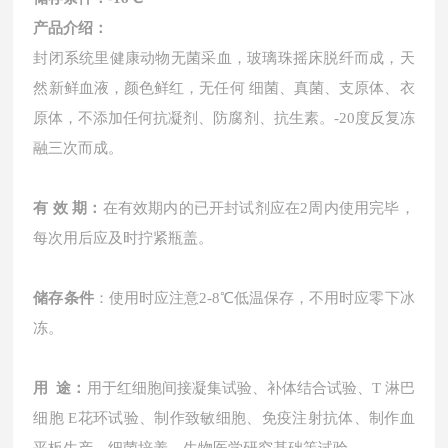
产品介绍：
封闭系统里健康
动物
无菌采血，玻璃珠摇床脱纤而成，天
然新鲜血液，颜色鲜红，无任何
细菌、真菌、支原体、衣
原体，不添加任何抗凝剂、防腐剂、抗生素。
-20度反复冻
融三次而成。
有 效 期：
在有效期内的已开封试剂应在2周内使用完毕，
每次用后应及时拧紧瓶盖。
储存条件
：使用时应注意
2-8℃低温保存，不用时应零下冰
冻。
用
途
：
用于红细胞间接凝集试验、补体结合试验、
T 淋巴
细胞 E花环试验、制作致敏细胞、免疫注射抗体、制作血