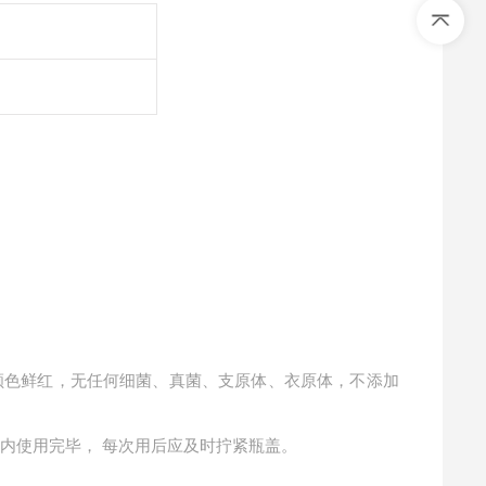
颜色鲜红，无任
何细菌、真菌、支原体、衣原体，不添加
周内使用完毕， 每次用后应及时拧紧瓶盖。