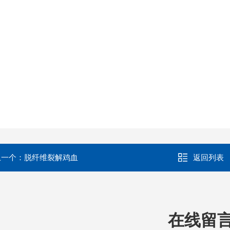
上一个：
脱纤维裂解鸡血
返回列表
在线留