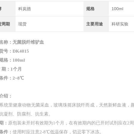
牌
科岚德
规格
100ml
货周期
现货
主要用途
科研实验
名称：
无菌脱纤维驴血
货号：DK4015
规格：100ml
质
期：1个月
条件：2~8℃
介绍：
系统里健康动物
无菌采血，玻璃珠摇床脱纤而成，天然新鲜血液，
抗凝剂、防腐剂、抗生素。
期：
原包装未开封有效期为
1个月，在有效期内的已开封试剂应在2
条件：
使用时应注意
2-8℃低温保存，切忌零下冰冻。