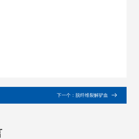
下一个：
脱纤维裂解驴血
言