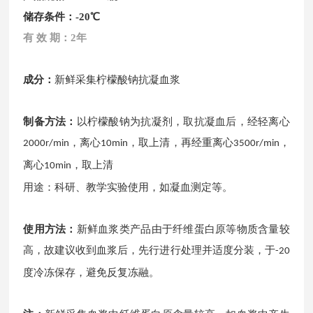
储存条件：-20℃
有
效
期：2年
成分：
新鲜采集柠檬酸钠抗凝血浆
制备方法：
以柠檬酸钠为抗凝剂，取抗凝血后，经轻离心
，离心
，取上清，再经重离心
，
2000r/min
10min
3500r/min
离心
，取上清
10min
用途：科研、教学实验使用，如凝血测定等。
使用方法：
新鲜血浆类产品由于纤维蛋白原等物质含量较
高，故建议收到血浆后，先行进行处理并适度分装，于
-20
度冷冻保存，避免反复冻融。