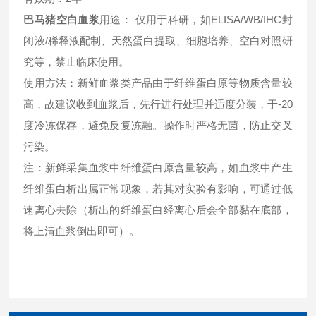
巴马猪空白血浆
用途： 仅用于科研，如ELISA/WB/IHC封
闭液/稀释液配制、天然蛋白提取、细胞培养、空白对照研
究等，禁止临床使用。
使用方法：新鲜血浆类产品由于纤维蛋白原等物质含量较
高，故建议收到血浆后，先行进行处理并适度分装，于-20
度冷冻保存，避免反复冻融。操作时严格无菌，防止交叉
污染。
注：新鲜采集血浆中纤维蛋白原含量较高，如血浆中产生
纤维蛋白析出属正常现象，若其对实验有影响，可通过低
速离心去除（析出的纤维蛋白经离心后会全部黏在底部，
将上清血浆倒出即可）。