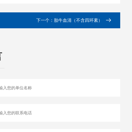
下一个：
胎牛血清（不含四环素）
言