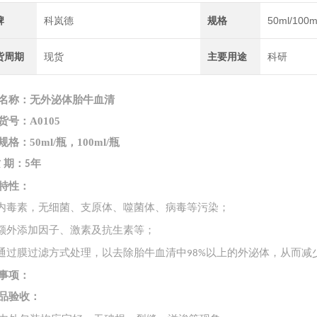
牌
科岚德
规格
50ml/100m
货周期
现货
主要用途
科研
名称：
无外泌体胎牛血清
货号：
A0105
规格：
50ml/瓶，100ml/瓶
质
期：
年
5
特性
：
内毒素，无细菌、支原体、噬菌体、病毒等污染；
额外添加因子、激素及抗生素等；
通过膜过滤方式处理，以去除胎牛血清中
以上的外泌体，从而减
98%
事项：
品验收：