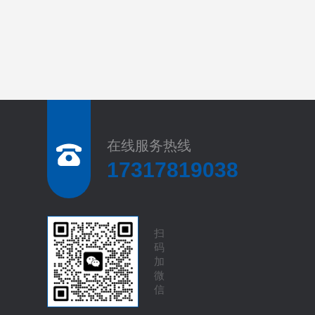
在线服务热线
17317819038
扫
码
加
微
信