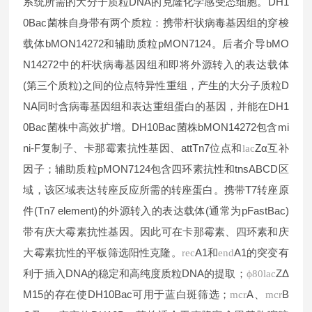
系统所需的大分子质粒DNA的克隆化学感受态细胞。DH1
0Bac菌株自身带有两个质粒：携带杆状病毒基因组的穿梭
载体bMON14272和辅助质粒pMON7124。后者介导bMO
N14272中的杆状病毒基因组和即将外源转入的表达载体
(第三个质粒)之间的位点特异性重组，产生的大分子质粒D
NA同时含病
毒基因组和表达重组蛋白的基因，并能在DH1
0Bac菌株中高效扩增。DH10Bac菌株bMON14272包含mi
ni-F复制子、卡那霉素抗性基因、attTn7位点和
Zα互补
lac
因子；辅助质粒pMON7124包含四环素抗性和tnsABCD区
域，该区域表达转座反应所需的转座蛋白。携带T7转座原
件(Tn7 element)的外源转入的表达载体(通常为pFastBac)
带有庆大霉素抗性基因。因此可在卡那霉素、四环素和庆
大霉素抗性的平板筛选阳性克隆。
A1和
A1的突变有
rec
end
利于插入DNA的稳定和高纯度质粒DNA的提取；
ZΔ
ϕ80lac
M15的存在使DH10Bac可用于蓝白斑筛选；
A、
B
mcr
mcr