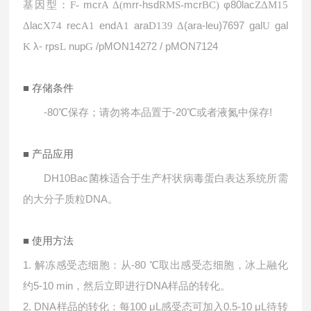
基因型：
mcr
mrr-hsd
mcr
φ80lac
F-
A Δ(
RMS-
BC)
ZΔM15
lac
rec
end
ara
(ara-leu)7697
gal
gal
Δ
X74
A1
A1
D139 Δ
U
λ- rps
nup
/pMON14272 / pMON7124
K
L
G
■ 存储条件
-80℃保存；请勿将本品置于-20℃或者液氮中保存!
■ 产品应用
DH10Bac菌株适合于生产杆状病毒蛋白表达系统所需
的大分子质粒DNA。
■ 使用方法
1. 解冻感受态细胞：从-80 ℃取出感受态细胞，冰上融化
约5-10 min，然后立即进行DNA样品的转化。
2. DNA样品的转化：每100 μL感受态可加入0.5-10 μL待转