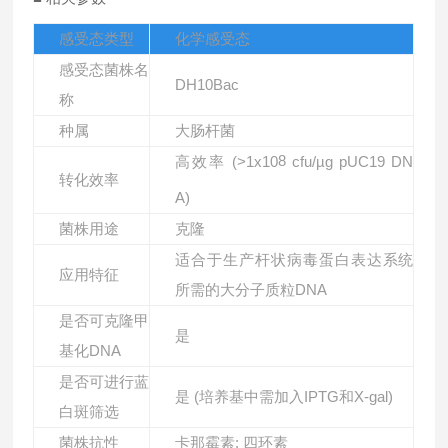
感受态类型
化学感受态
感受态菌株名
DH10Bac
称
种属
大肠杆菌
8
高效率 (>1x10
cfu/µg pUC19 DN
转化效率
A)
菌株用途
克隆
适合于生产杆状病毒蛋白表达系统
应用特征
所需的大分子质粒DNA
是否可克隆甲
是
基化DNA
是否可进行蓝
是 (培养基中需加入IPTG和X-gal)
白斑筛选
菌株抗性
卡那霉素; 四环素