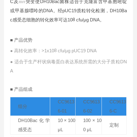
C及
突变使DH10Bac菌株适合于克隆富含甲基胞嘧啶
mrr
或甲基腺嘌呤的DNA。经pUC19质粒转化检测，DH10Ba
8
c感受态细胞的转化效率可达10
cfu/μg DNA。
■ 产品优势
8
● 高转化效率：>1x10
cfu/µg pUC19 DNA
● 适合于生产杆状病毒蛋白表达系统所需的大分子质粒DN
A
■ 产品组成
CC9613
CC9613
CC9613
组分
6-01
6-02
6-C
DH10Bac化学
10 × 100
100 × 10
定制
感受态
μL
0 μL