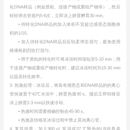
化DNA样品（例如质粒、连接产物或重组产物等），然后
轻轻弹击管底约5-6次，立即冰上静置孵育30 min。
•
待转化DNA样品的加入体积不宜超过感受态细胞体
积的1/10。
•
加入待转化DNA样品后应轻柔弹击混匀，避免使用
移液枪剧烈吹打混匀。
•
用于质粒的转化时可将冰浴时间缩短至5-10 min；用
于连接产物或重组产物转化时，建议冰浴时间为15-30 min
以提高转化效率。
3. 热激处理：冰浴后，将装有感受态和DNA样品的的离心
管快速置于42℃水浴中，静置热激90 s。随后立即转移至
冰上静置2-3 min以快速冷却。
•
热激时间需要精确控制在45-90 s。
•
热激及转移至冰浴过程中禁止晃动离心管。
4. 复苏培养：加入900 μL 室温或37 ℃预热的LB培养基