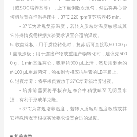
（或SOC培养基等），上下颠倒数次混匀，然后将离心管
倾斜放置在恒温摇床中，37℃ 220 rpm复苏培养45 min。
•
37℃为常规复苏温度，若转入质粒对温度敏感或其
它特殊情况需根据实验要求设置合适的温度。
5. 收菌涂板：用于质粒转化时，复苏后可直接取50-100 μ
L菌液涂板；用于连接产物或重组产物转化时，建议先500
0 g，1 min室温离心，吸弃约900 μL上清，然后用剩余的
约100 μL重悬菌液，涂布到含相应抗生素的LB平板上。
6. 过夜培养：将平板倒置放于37℃培养箱培养过夜。
•
培养前需要将平板在超净台中稍微晾至无明显水
渍，有利于形成单克隆。
•
37℃为常规培养温度，若转入质粒对温度敏感或其
它特殊情况需根据实验要求设置合适的温度。
■ 相关参数