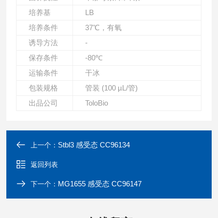
培养基
LB
培养条件
37℃，有氧
诱导方法
-
保存条件
-80℃
运输条件
干冰
包装规格
管装 (100 µL/管)
出品公司
ToloBio
Stbl3 感受态 CC96134
上一个：
返回列表
MG1655 感受态 CC96147
下一个：