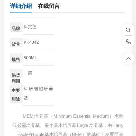
详细介绍
在线留言
科岚德
品牌
KK4042
货号
500ML
规格
一周
供货
周期
科研细胞培养
主要
基
用途
MEM
Minimum Essential Medium
培养基（
）也称
Eagle
Harry
低必需培养基、最小基本培养基
培养基，由
Eagle
Eagle
BEM
在
基本培养基（
）的基础上发展而来