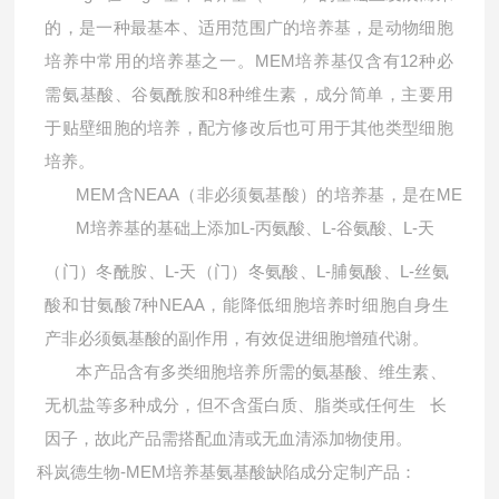
的，是一种最基本、适用范围广的
培养基，是动物细胞
MEM
12
培养中常用的培养基之一。
培养基仅含有
种必
8
需氨基酸、谷氨酰胺和
种维生素，成分简单，主要用
于贴壁细胞的培养，配方修改后也可用于其他类型细胞
培养。
MEM
NEAA
ME
含
（非必须氨基酸）的培养基，是在
M
L-
L-
L-
培养基的基础上添加
丙氨酸、
谷氨酸、
天
L-
L-
L-
（门）冬酰胺、
天（门）冬氨酸、
脯氨酸、
丝氨
7
NEAA
酸和甘氨酸
种
，能降低细胞培养时细胞自身生
产非必须氨基酸的副作用，有效促进细胞增殖代谢。
本产品含有多类细胞培养所需的氨基酸、维生素、
无机盐等多种成分，但不含蛋白质、脂类或任何生
长
因子，故此产品需搭配血清或无血清添加物使用。
科岚德生物-MEM培养基氨基酸缺陷成分定制产品：