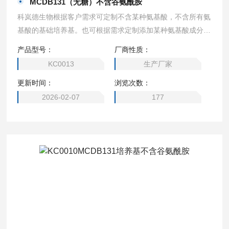
MCDB131（无糖）不含谷氨酰胺
科岚德生物根据客户需求可定制不含某种氨基酸，不含所有氨
基酸的基础培养基。也可根据需求定制添加某种氨基酸成分的
培养基，2瓶起订。可定制（DMEM高糖、1640、MEM、DM
产品型号：
厂商性质：
EM/F12、DMEM 低糖、DMEM 无糖、α- MEM、EMEM，M
KC0013
生产厂家
cCoy’s 5A、M199培养基、L-15 培养基、F12培养基、F-12K
更新时间：
浏览次数：
培养基、William’s E 培养基、F10培养基、IMDM培养基）
2026-02-07
177