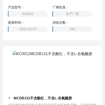
培养基，2瓶起订。可定制（DMEM高糖、1640、MEM、DM
产品型号：
厂商性质：
EM/F12、DMEM 低糖、DMEM 无糖、α- MEM、EMEM，M
KC0011
生产厂家
cCoy’s 5A、M199培养基、L-15 培养基、F12培养基、F-12K
更新时间：
浏览次数：
培养基、William’s E 培养基、F10培养基、IMDM培养基）
2026-02-07
395
MCDB131不含酚红，不含L-谷氨酰胺