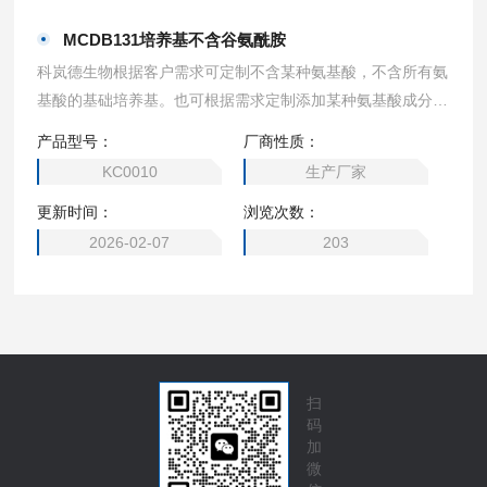
MCDB131培养基不含谷氨酰胺
科岚德生物根据客户需求可定制不含某种氨基酸，不含所有氨
基酸的基础培养基。也可根据需求定制添加某种氨基酸成分的
培养基，2瓶起订。可定制（DMEM高糖、1640、MEM、DM
产品型号：
厂商性质：
EM/F12、DMEM 低糖、DMEM 无糖、α- MEM、EMEM，M
KC0010
生产厂家
cCoy’s 5A、M199培养基、L-15 培养基、F12培养基、F-12K
更新时间：
浏览次数：
培养基、William’s E 培养基、F10培养基、IMDM培养基）
2026-02-07
203
扫
码
加
微