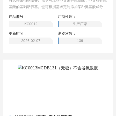
科岚德生物根据客户需求可定制不含某种氨基酸，不含所有氨
基酸的基础培养基。也可根据需求定制添加某种氨基酸成分的
培养基，2瓶起订。可定制（DMEM高糖、1640、MEM、DM
产品型号：
厂商性质：
EM/F12、DMEM 低糖、DMEM 无糖、α- MEM、EMEM，M
KC0012
生产厂家
cCoy’s 5A、M199培养基、L-15 培养基、F12培养基、F-12K
更新时间：
浏览次数：
培养基、William’s E 培养基、F10培养基、IMDM培养基）
2026-02-07
139