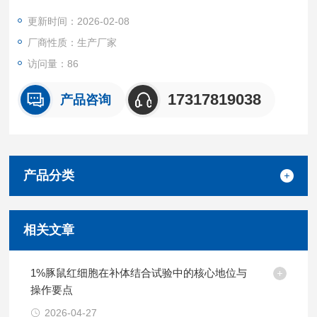
场景。
更新时间：2026-02-08
我们坚持源头质控 + 按需定制 + 高效交付的核心优势，所有产品
厂商性质：生产厂家
均经无菌采集、标准化处理与严格质量检测。
访问量：86
17317819038
产品咨询
产品分类
相关文章
1%豚鼠红细胞在补体结合试验中的核心地位与
操作要点
2026-04-27