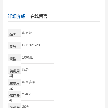
详细介绍
在线留言
科岚德
品牌
DH1021-20
货号
100ML
规格
现货
供货周
期
科研实验
主要用
途
2~8℃
储存条
件
30天
保质期