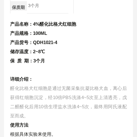
3个月
保质期
产品名称：
4%醛化比格犬红细胞
产品规格：100ML
产品货号：QDH1021-4
储存温度：2~8℃
保 质 期：3个月
详细介绍：
醛化比格犬红细胞是通过无菌采集抗凝比格犬血，离心后
获得红细胞沉淀，经10倍PBS洗涤4~5次至上清透亮，戊
二醛醛化后用10倍生理盐水洗涤4~5次，最终用阿氏液配
至而成。
使用方法
根据具体实验来使用。