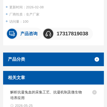
场景。
更新时间：2026-02-08
我们坚持源头质控 + 按需定制 + 高效交付的核心优势，所有产品
厂商性质：生产厂家
均经无菌采集、标准化处理与严格质量检测。
访问量：100
17317819038
产品咨询
产品分类
相关文章
解析抗凝兔血的采集工艺、抗凝机制及微生物
培养应用
2026-05-25