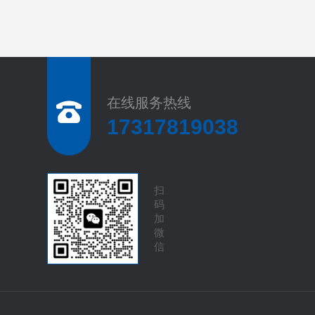
在线服务热线
17317819038
扫
码
加
微
信