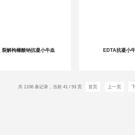
裂解枸橼酸钠抗凝小牛血
EDTA抗凝小
共 1106 条记录，当前 41 / 93 页
首页
上一页