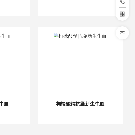
牛血
枸橼酸钠抗凝新生牛血