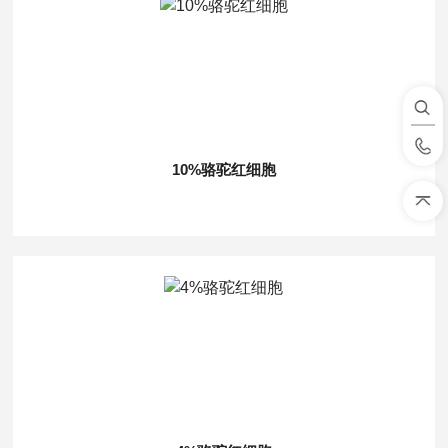
10%骆驼红细胞